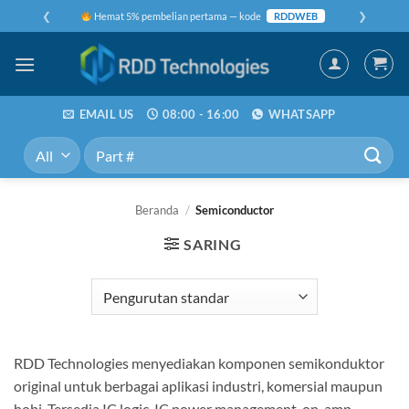
Skip
❮
❯
Hemat 5% pembelian pertama — kode
RDDWEB
to
content
EMAIL US
08:00 - 16:00
WHATSAPP
Pencarian
untuk:
Beranda
/
Semiconductor
SARING
RDD Technologies menyediakan komponen semikonduktor
original untuk berbagai aplikasi industri, komersial maupun
hobi. Tersedia IC logic, IC power management, op-amp,