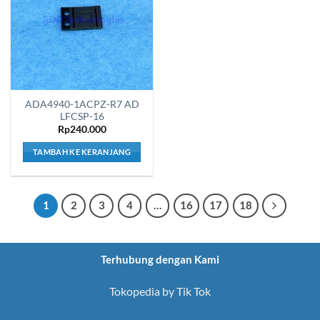
ADA4940-1ACPZ-R7 AD
LFCSP-16
Rp
240.000
TAMBAH KE KERANJANG
1
2
3
4
…
16
17
18
Terhubung dengan Kami
Tokopedia by Tik Tok