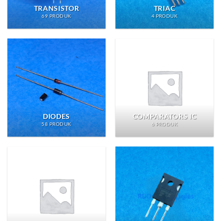
TRANSISTOR
TRIAC
69 PRODUK
4 PRODUK
DIODES
COMPARATORS IC
58 PRODUK
6 PRODUK