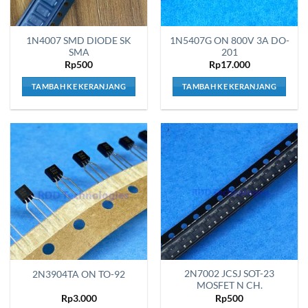
1N4007 SMD DIODE SK
1N5407G ON 800V 3A DO-
SMA
201
Rp
500
Rp
17.000
TAMBAH KE KERANJANG
TAMBAH KE KERANJANG
2N7002 JCSJ SOT-23
2N3904TA ON TO-92
MOSFET N CH.
Rp
3.000
Rp
500