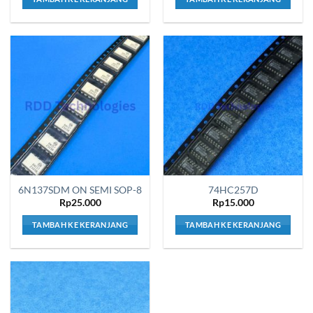
6N137SDM ON SEMI SOP-8
74HC257D
Rp
25.000
Rp
15.000
TAMBAH KE KERANJANG
TAMBAH KE KERANJANG