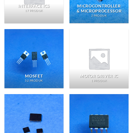
INTERFACE ICS
MICROCONTROLLER
& MICROPROCESSOR
17 PRODUK
2 PRODUK
MOSFET
MOTOR DRIVER IC
52 PRODUK
1 PRODUK