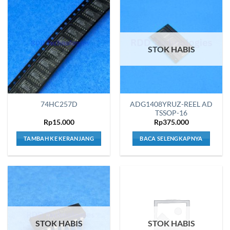
STOK HABIS
ADG1408YRUZ-REEL AD
74HC257D
TSSOP-16
Rp
15.000
Rp
375.000
TAMBAH KE KERANJANG
BACA SELENGKAPNYA
STOK HABIS
STOK HABIS