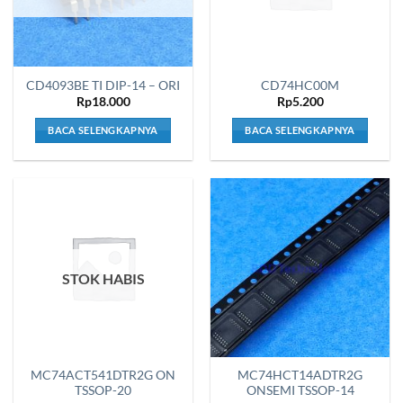
CD4093BE TI DIP-14 – ORI
CD74HC00M
Rp
18.000
Rp
5.200
BACA SELENGKAPNYA
BACA SELENGKAPNYA
STOK HABIS
MC74ACT541DTR2G ON
MC74HCT14ADTR2G
TSSOP-20
ONSEMI TSSOP-14