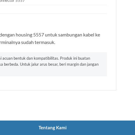
Connector 5557
 dengan housing 5557 untuk sambungan kabel ke
 terminalnya sudah termasuk.
 acuan bentuk dan kompatibilitas. Produk ini buatan
 berbeda. Untuk jalur arus besar, beri margin dan jangan
Tentang Kami