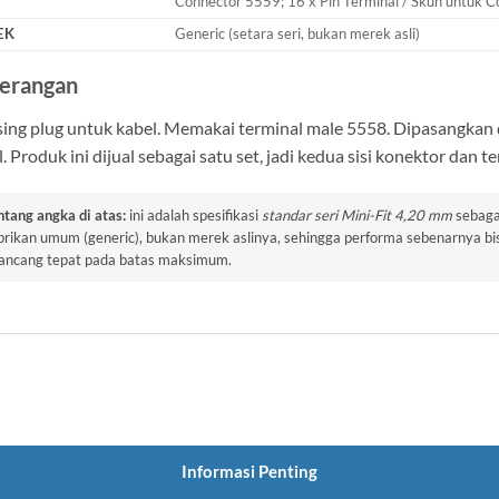
Connector 5559; 16 x Pin Terminal / Skun untuk 
EK
Generic (setara seri, bukan merek asli)
erangan
ing plug untuk kabel. Memakai terminal male 5558. Dipasangkan
. Produk ini dijual sebagai satu set, jadi kedua sisi konektor dan
ntang angka di atas:
ini adalah spesifikasi
standar seri Mini-Fit 4,20 mm
sebagai
brikan umum (generic), bukan merek aslinya, sehingga performa sebenarnya bisa
rancang tepat pada batas maksimum.
Informasi Penting