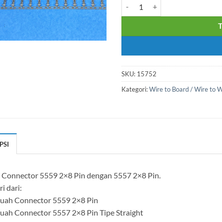
Kuantitas 1 SET CONNECTOR
SKU:
15752
Kategori:
Wire to Board / Wire to 
PSI
t Connector 5559 2×8 Pin dengan 5557 2×8 Pin.
ri dari:
Buah Connector 5559 2×8 Pin
Buah Connector 5557 2×8 Pin Tipe Straight