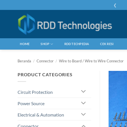
Skip
❮
to
content
HOME
SHOP
RDD TECHPEDIA
CEK RESI
Beranda
/
Connector
/
Wire to Board / Wire to Wire Connector
PRODUCT CATEGORIES
Circuit Protection
Power Source
Electrical & Automation
Connector