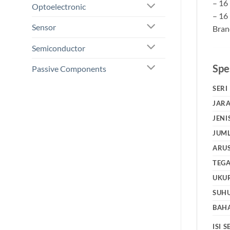
– 16
Optoelectronic
– 16
Sensor
Bran
Semiconductor
Spes
Passive Components
SERI
JARA
JENI
JUML
ARU
TEG
UKU
SUHU
BAH
ISI S