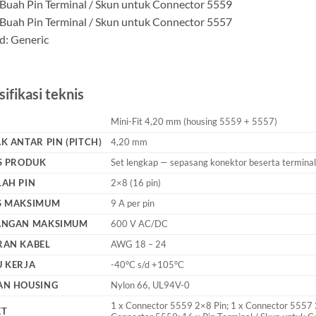
 Buah Pin Terminal / Skun untuk Connector 5559
 Buah Pin Terminal / Skun untuk Connector 5557
d: Generic
ifikasi teknis
Mini-Fit 4,20 mm (housing 5559 + 5557)
K ANTAR PIN (PITCH)
4,20 mm
S PRODUK
Set lengkap — sepasang konektor beserta termina
AH PIN
2×8 (16 pin)
S MAKSIMUM
9 A per pin
ANGAN MAKSIMUM
600 V AC/DC
RAN KABEL
AWG 18 – 24
 KERJA
-40°C s/d +105°C
AN HOUSING
Nylon 66, UL94V-0
1 x Connector 5559 2×8 Pin; 1 x Connector 5557 2×
ET