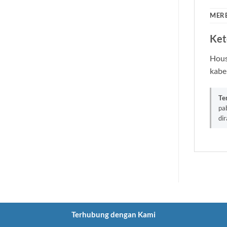
MER
Ket
Hous
kabel
Te
pa
di
Terhubung dengan Kami