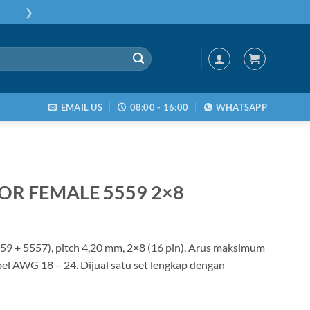
❯
EMAIL US
08:00 - 16:00
WHATSAPP
OR FEMALE 5559 2×8
59 + 5557), pitch 4,20 mm, 2×8 (16 pin). Arus maksimum
bel AWG 18 – 24. Dijual satu set lengkap dengan