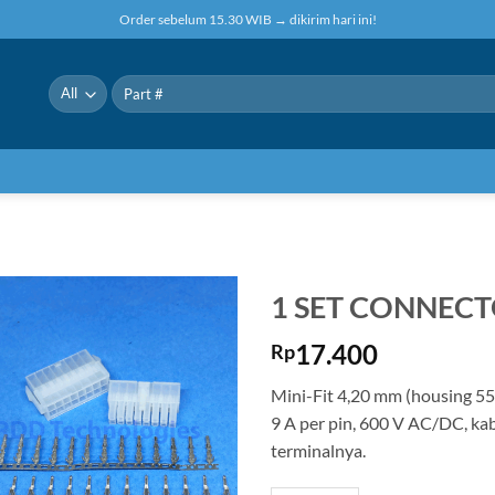
Order sebelum 15.30 WIB → dikirim hari ini!
Pencarian
untuk:
1 SET CONNECT
17.400
Rp
Mini-Fit 4,20 mm (housing 55
9 A per pin, 600 V AC/DC, ka
terminalnya.