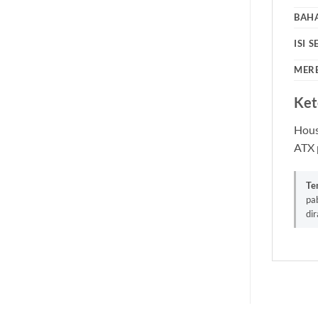
BAH
ISI S
MER
Ket
Hous
ATX 
Te
pa
di