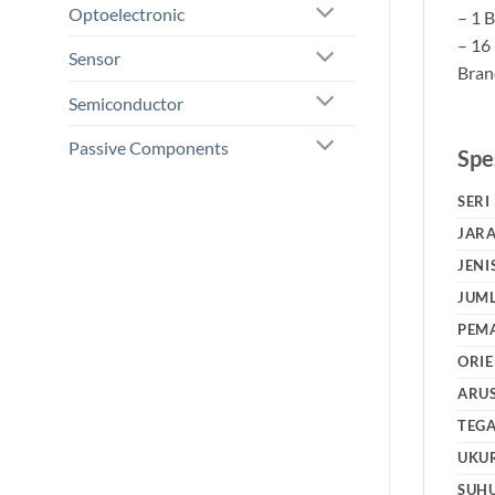
Optoelectronic
– 1 
– 16
Sensor
Bran
Semiconductor
Passive Components
Spes
SERI
JARA
JENI
JUML
PEM
ORIE
ARU
TEG
UKU
SUHU