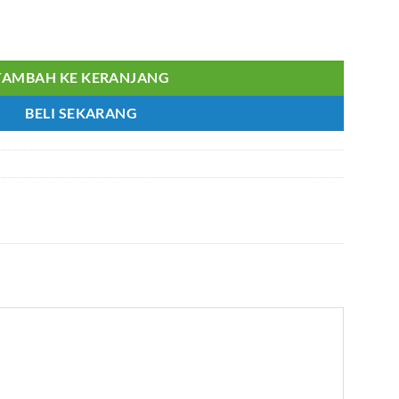
r 5557 Bengkok 2x8 Pin Untuk Kabel dan PCB
TAMBAH KE KERANJANG
BELI SEKARANG