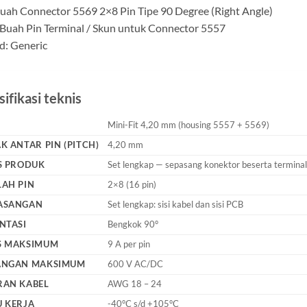
Buah Connector 5569 2×8 Pin Tipe 90 Degree (Right Angle)
 Buah Pin Terminal / Skun untuk Connector 5557
d: Generic
ifikasi teknis
Mini-Fit 4,20 mm (housing 5557 + 5569)
K ANTAR PIN (PITCH)
4,20 mm
S PRODUK
Set lengkap — sepasang konektor beserta termina
AH PIN
2×8 (16 pin)
ASANGAN
Set lengkap: sisi kabel dan sisi PCB
NTASI
Bengkok 90°
S MAKSIMUM
9 A per pin
ANGAN MAKSIMUM
600 V AC/DC
RAN KABEL
AWG 18 – 24
 KERJA
-40°C s/d +105°C