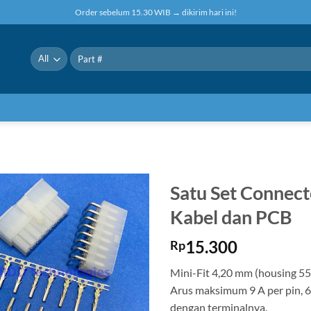
Order sebelum 15.30 WIB → dikirim hari ini!
Pencarian
untuk:
Satu Set Connec
Kabel dan PCB
15.300
Rp
Mini-Fit 4,20 mm (housing 555
Arus maksimum 9 A per pin, 6
dengan terminalnya.