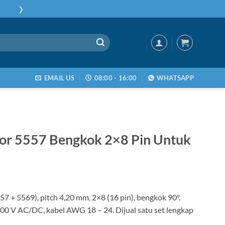
❯
EMAIL US
08:00 - 16:00
WHATSAPP
tor 5557 Bengkok 2×8 Pin Untuk
7 + 5569), pitch 4,20 mm, 2×8 (16 pin), bengkok 90°.
00 V AC/DC, kabel AWG 18 – 24. Dijual satu set lengkap