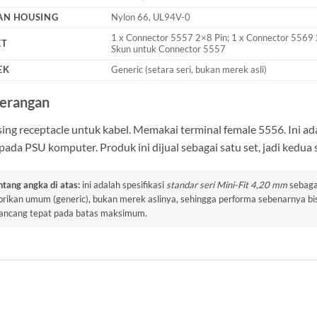
AN HOUSING
Nylon 66, UL94V-0
1 x Connector 5557 2×8 Pin; 1 x Connector 5569 2
ET
Skun untuk Connector 5557
EK
Generic (setara seri, bukan merek asli)
erangan
ing receptacle untuk kabel. Memakai terminal female 5556. Ini 
pada PSU komputer. Produk ini dijual sebagai satu set, jadi kedua
ntang angka di atas:
ini adalah spesifikasi
standar seri Mini-Fit 4,20 mm
sebagai
brikan umum (generic), bukan merek aslinya, sehingga performa sebenarnya bisa
rancang tepat pada batas maksimum.