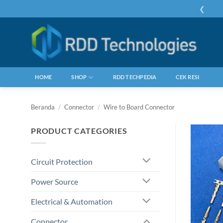
Skip
❮
to
content
HOME
SHOP
RDD TECHPEDIA
CEK RESI
Beranda
/
Connector
/
Wire to Board Connector
PRODUCT CATEGORIES
Circuit Protection
Power Source
Electrical & Automation
Connector