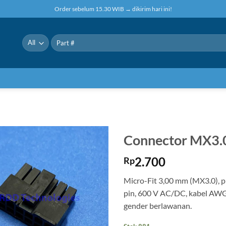
Order sebelum 15.30 WIB → dikirim hari ini!
Pencarian
untuk:
Connector MX3.0
2.700
Rp
Micro-Fit 3,00 mm (MX3.0), p
pin, 600 V AC/DC, kabel AWG
gender berlawanan.