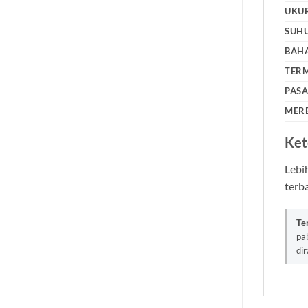
UKU
SUHU
BAH
TER
PAS
MER
Ket
Lebih
terba
Te
pa
di