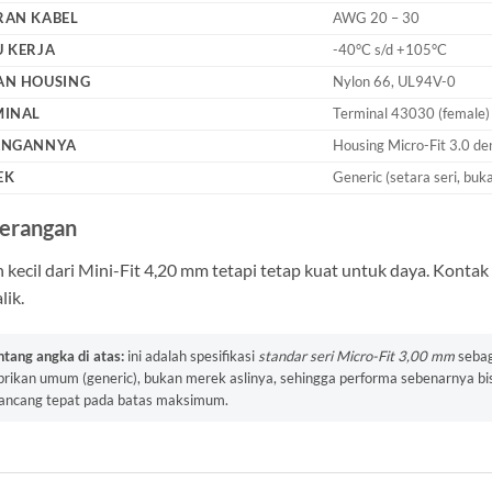
RAN KABEL
AWG 20 – 30
 KERJA
-40°C s/d +105°C
AN HOUSING
Nylon 66, UL94V-0
MINAL
Terminal 43030 (female)
ANGANNYA
Housing Micro-Fit 3.0 d
EK
Generic (setara seri, buk
erangan
 kecil dari Mini-Fit 4,20 mm tetapi tetap kuat untuk daya. Kontak 
lik.
ntang angka di atas:
ini adalah spesifikasi
standar seri Micro-Fit 3,00 mm
sebag
brikan umum (generic), bukan merek aslinya, sehingga performa sebenarnya bisa
rancang tepat pada batas maksimum.