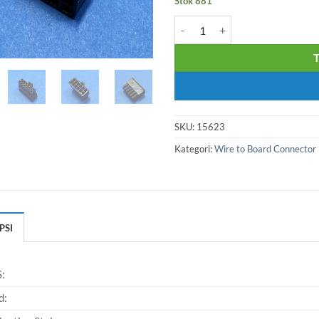
Stok 881
Kuantitas Connector MX3.0 Ma
SKU:
15623
Kategori:
Wire to Board Connector
PSI
:
d: