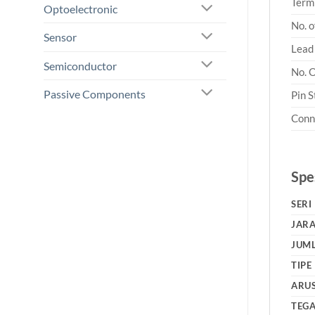
Termi
Optoelectronic
No. o
Sensor
Lead
Semiconductor
No. 
Passive Components
Pin S
Conn
Spes
SERI
JARA
JUML
TIPE
ARU
TEG