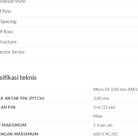
nation Style:
f Pins:
 Spacing:
Of Row:
tructure:
ector Series:
ifikasi teknis
Micro-Fit 3,00 mm (MX3
K ANTAR PIN (PITCH)
3,00 mm
AH PIN
2×6 (12 pin)
Male
S MAKSIMUM
5 A per pin
ANGAN MAKSIMUM
600 V AC/DC