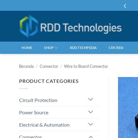
Skip
❮
to
content
HOME
SHOP
RDD TECHPEDIA
CEK RESI
Beranda
/
Connector
/
Wire to Board Connector
PRODUCT CATEGORIES
Circuit Protection
Power Source
Electrical & Automation
Connector