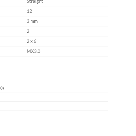
Straight
12
3 mm
2
2 x 6
MX3.0
.0)