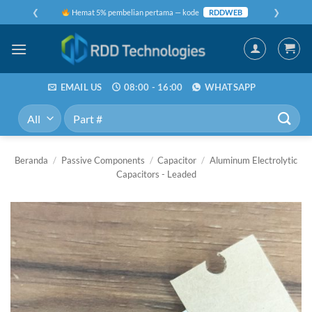
Skip
❮
❯
Hemat 5% pembelian pertama — kode
RDDWEB
to
content
EMAIL US
08:00 - 16:00
WHATSAPP
Pencarian
untuk:
Beranda
/
Passive Components
/
Capacitor
/
Aluminum Electrolytic
Capacitors - Leaded