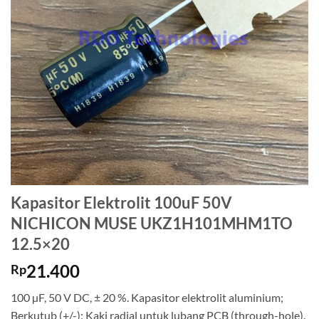
Kapasitor Elektrolit 100uF 50V
NICHICON MUSE UKZ1H101MHM1TO
12.5×20
21.400
Rp
100 µF, 50 V DC, ± 20 %. Kapasitor elektrolit aluminium;
Berkutub (+/-); Kaki radial untuk lubang PCB (through-hole).