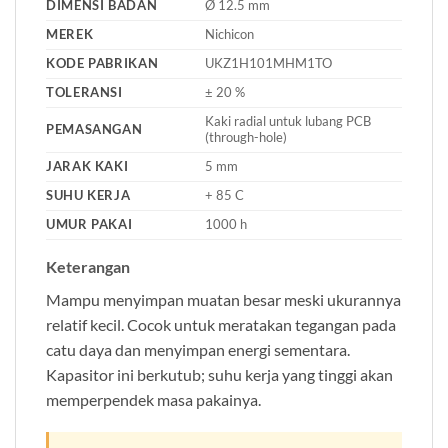
DIMENSI BADAN
Ø 12.5 mm
MEREK
Nichicon
KODE PABRIKAN
UKZ1H101MHM1TO
TOLERANSI
± 20 %
Kaki radial untuk lubang PCB
PEMASANGAN
(through-hole)
JARAK KAKI
5 mm
SUHU KERJA
+ 85 C
UMUR PAKAI
1000 h
Keterangan
Mampu menyimpan muatan besar meski ukurannya
relatif kecil. Cocok untuk meratakan tegangan pada
catu daya dan menyimpan energi sementara.
Kapasitor ini berkutub; suhu kerja yang tinggi akan
memperpendek masa pakainya.