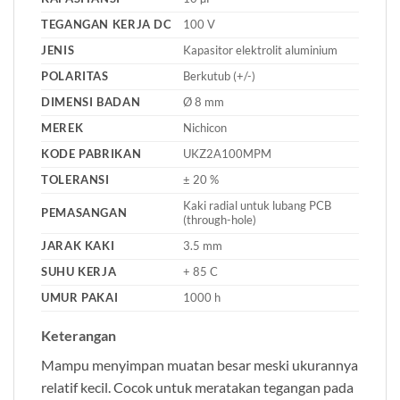
TEGANGAN KERJA DC
100 V
JENIS
Kapasitor elektrolit aluminium
POLARITAS
Berkutub (+/-)
DIMENSI BADAN
Ø 8 mm
MEREK
Nichicon
KODE PABRIKAN
UKZ2A100MPM
TOLERANSI
± 20 %
Kaki radial untuk lubang PCB
PEMASANGAN
(through-hole)
JARAK KAKI
3.5 mm
SUHU KERJA
+ 85 C
UMUR PAKAI
1000 h
Keterangan
Mampu menyimpan muatan besar meski ukurannya
relatif kecil. Cocok untuk meratakan tegangan pada