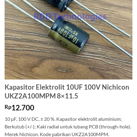
Kapasitor Elektrolit 10UF 100V Nichicon
UKZ2A100MPM 8×11.5
12.700
Rp
10 µF, 100 V DC, ± 20 %. Kapasitor elektrolit aluminium;
Berkutub (+/-); Kaki radial untuk lubang PCB (through-hole).
Merek Nichicon. Kode pabrikan UKZ2A100MPM.