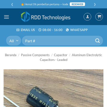
Skip
❮
❯
Hemat 5% pembelian pertama — kode
RDDWEB
to
content
EMAIL US
08:00 - 16:00
WHATSAPP
Pencarian
untuk:
Beranda
/
Passive Components
/
Capacitor
/
Aluminum Electrolytic
Capacitors - Leaded