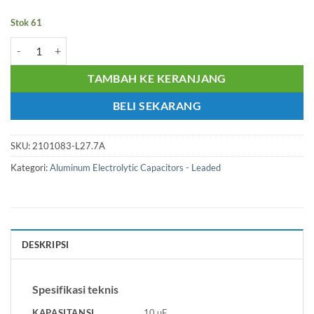
Stok 61
Kuantitas Kapasitor Elektrolit 10UF 100V Nichicon UKZ2A100MPM 
TAMBAH KE KERANJANG
BELI SEKARANG
SKU:
2101083-L27.7A
Kategori:
Aluminum Electrolytic Capacitors - Leaded
DESKRIPSI
Spesifikasi teknis
KAPASITANSI
10 µF