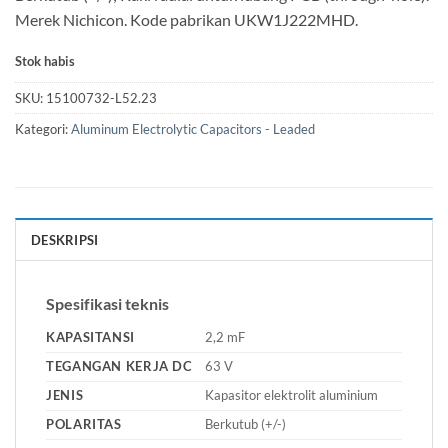
Merek Nichicon. Kode pabrikan UKW1J222MHD.
Stok habis
SKU:
15100732-L52.23
Kategori:
Aluminum Electrolytic Capacitors - Leaded
DESKRIPSI
Spesifikasi teknis
KAPASITANSI
2,2 mF
TEGANGAN KERJA DC
63 V
JENIS
Kapasitor elektrolit aluminium
POLARITAS
Berkutub (+/-)