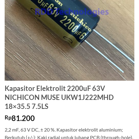
Kapasitor Elektrolit 2200uF 63V
NICHICON MUSE UKW1J222MHD
18×35.5 7.5LS
81.200
Rp
2,2 mF, 63 V DC, ± 20 %. Kapasitor elektrolit aluminium;
Berkutub (+/-); Kaki radial untuk lubang PCB (through-hole).