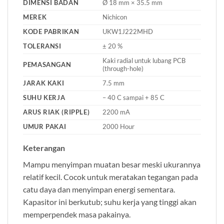
DIMENSI BADAN
Ø 18 mm × 35.5 mm
MEREK
Nichicon
KODE PABRIKAN
UKW1J222MHD
TOLERANSI
± 20 %
Kaki radial untuk lubang PCB
PEMASANGAN
(through-hole)
JARAK KAKI
7.5 mm
SUHU KERJA
– 40 C sampai + 85 C
ARUS RIAK (RIPPLE)
2200 mA
UMUR PAKAI
2000 Hour
Keterangan
Mampu menyimpan muatan besar meski ukurannya
relatif kecil. Cocok untuk meratakan tegangan pada
catu daya dan menyimpan energi sementara.
Kapasitor ini berkutub; suhu kerja yang tinggi akan
memperpendek masa pakainya.