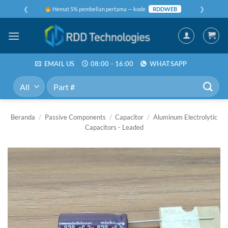
Skip
❮
❯
Hemat 5% pembelian pertama — kode
RDDWEB
to
content
EMAIL US
08:00 - 16:00
WHATSAPP
Pencarian
untuk:
Beranda
/
Passive Components
/
Capacitor
/
Aluminum Electrolytic
Capacitors - Leaded