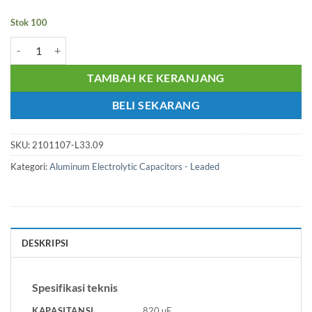
Stok 100
Kuantitas Kapasitor Elektrolit 820uF 6.3V NICHICON UPJ0J821MP
TAMBAH KE KERANJANG
BELI SEKARANG
SKU:
2101107-L33.09
Kategori:
Aluminum Electrolytic Capacitors - Leaded
DESKRIPSI
Spesifikasi teknis
KAPASITANSI
820 µF