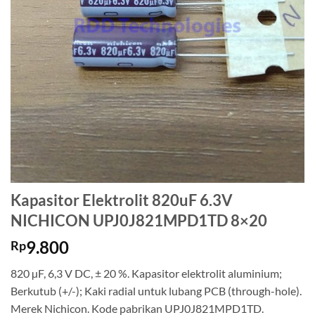
Kapasitor Elektrolit 820uF 6.3V
NICHICON UPJ0J821MPD1TD 8×20
9.800
Rp
820 µF, 6,3 V DC, ± 20 %. Kapasitor elektrolit aluminium;
Berkutub (+/-); Kaki radial untuk lubang PCB (through-hole).
Merek Nichicon. Kode pabrikan UPJ0J821MPD1TD.