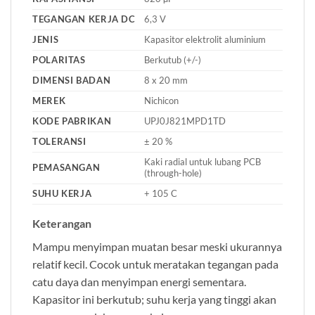
TEGANGAN KERJA DC
6,3 V
JENIS
Kapasitor elektrolit aluminium
POLARITAS
Berkutub (+/-)
DIMENSI BADAN
8 x 20 mm
MEREK
Nichicon
KODE PABRIKAN
UPJ0J821MPD1TD
TOLERANSI
± 20 %
Kaki radial untuk lubang PCB
PEMASANGAN
(through-hole)
SUHU KERJA
+ 105 C
Keterangan
Mampu menyimpan muatan besar meski ukurannya
relatif kecil. Cocok untuk meratakan tegangan pada
catu daya dan menyimpan energi sementara.
Kapasitor ini berkutub; suhu kerja yang tinggi akan