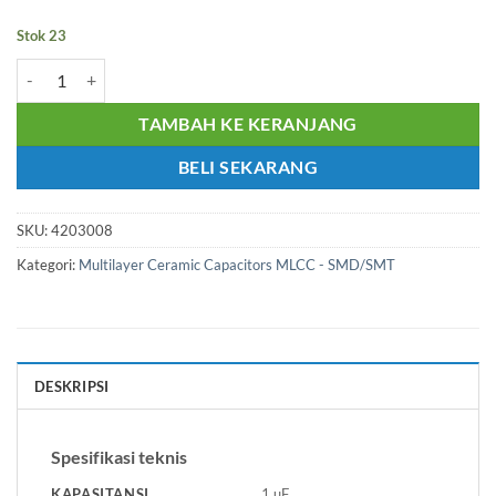
Stok 23
Kuantitas MSR_Cap MLCC - 0603 16volts 1uF X7R 10% C0603C105
TAMBAH KE KERANJANG
BELI SEKARANG
SKU:
4203008
Kategori:
Multilayer Ceramic Capacitors MLCC - SMD/SMT
DESKRIPSI
Spesifikasi teknis
KAPASITANSI
1 µF