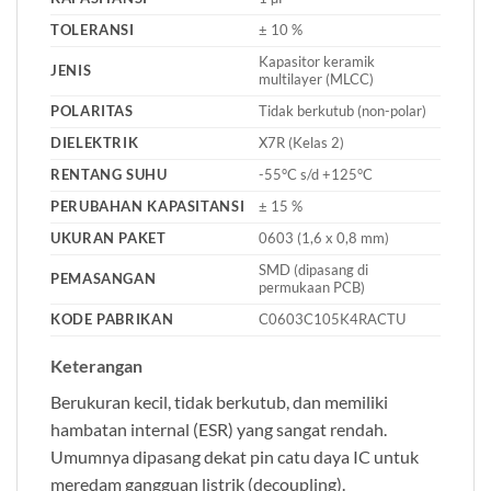
TOLERANSI
± 10 %
Kapasitor keramik
JENIS
multilayer (MLCC)
POLARITAS
Tidak berkutub (non-polar)
DIELEKTRIK
X7R (Kelas 2)
RENTANG SUHU
-55°C s/d +125°C
PERUBAHAN KAPASITANSI
± 15 %
UKURAN PAKET
0603 (1,6 x 0,8 mm)
SMD (dipasang di
PEMASANGAN
permukaan PCB)
KODE PABRIKAN
C0603C105K4RACTU
Keterangan
Berukuran kecil, tidak berkutub, dan memiliki
hambatan internal (ESR) yang sangat rendah.
Umumnya dipasang dekat pin catu daya IC untuk
meredam gangguan listrik (decoupling).