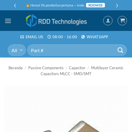
Skip
❮
❯
Hemat 5% pembelian pertama — kode
RDDWEB
to
content
EMAIL US
08:00 - 16:00
WHATSAPP
Pencarian
untuk:
Beranda
/
Passive Components
/
Capacitor
/
Multilayer Ceramic
Capacitors MLCC - SMD/SMT