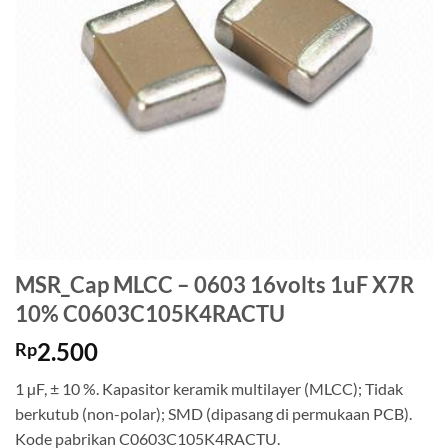
MSR_Cap MLCC – 0603 16volts 1uF X7R
10% C0603C105K4RACTU
2.500
Rp
1 µF, ± 10 %. Kapasitor keramik multilayer (MLCC); Tidak
berkutub (non-polar); SMD (dipasang di permukaan PCB).
Kode pabrikan C0603C105K4RACTU.