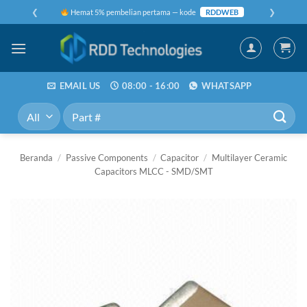
Skip
❮
❯
Hemat 5% pembelian pertama — kode
RDDWEB
to
content
EMAIL US
08:00 - 16:00
WHATSAPP
Pencarian
untuk:
Beranda
/
Passive Components
/
Capacitor
/
Multilayer Ceramic
Capacitors MLCC - SMD/SMT