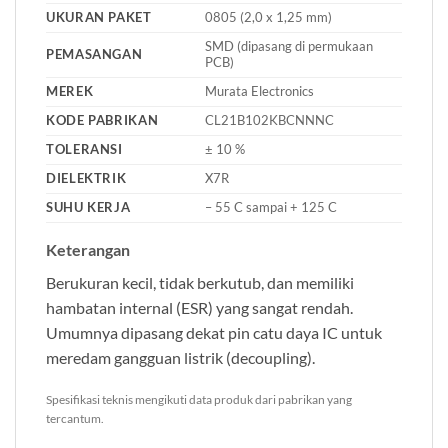
UKURAN PAKET
0805 (2,0 x 1,25 mm)
SMD (dipasang di permukaan
PEMASANGAN
PCB)
MEREK
Murata Electronics
KODE PABRIKAN
CL21B102KBCNNNC
TOLERANSI
± 10 %
DIELEKTRIK
X7R
SUHU KERJA
– 55 C sampai + 125 C
Keterangan
Berukuran kecil, tidak berkutub, dan memiliki
hambatan internal (ESR) yang sangat rendah.
Umumnya dipasang dekat pin catu daya IC untuk
meredam gangguan listrik (decoupling).
Spesifikasi teknis mengikuti data produk dari pabrikan yang
tercantum.