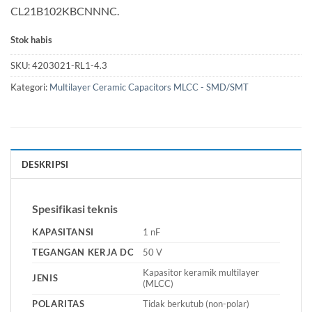
CL21B102KBCNNNC.
Stok habis
SKU:
4203021-RL1-4.3
Kategori:
Multilayer Ceramic Capacitors MLCC - SMD/SMT
DESKRIPSI
Spesifikasi teknis
KAPASITANSI
1 nF
TEGANGAN KERJA DC
50 V
Kapasitor keramik multilayer
JENIS
(MLCC)
POLARITAS
Tidak berkutub (non-polar)