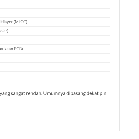
ltilayer (MLCC)
olar)
)
rmukaan PCB)
E
R) yang sangat rendah. Umumnya dipasang dekat pin