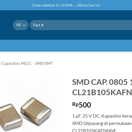
Order sebelum 15.30 WIB → dikirim hari ini!
Pencarian
untuk:
ic Capacitors MLCC - SMD/SMT
SMD CAP. 0805
CL21B105KAF
500
Rp
1 µF, 25 V DC. Kapasitor kera
SMD (dipasang di permukaan
CL21B105KAFNNNE.