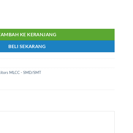
1uF/25V SAMSUNG CL21B105KAFNNNE
TAMBAH KE KERANJANG
BELI SEKARANG
acitors MLCC - SMD/SMT