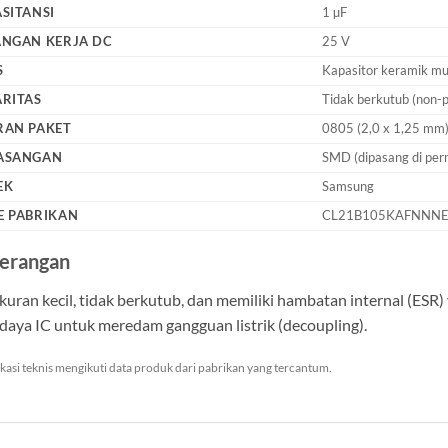
SITANSI
1 µF
ANGAN KERJA DC
25 V
S
Kapasitor keramik mu
RITAS
Tidak berkutub (non-p
RAN PAKET
0805 (2,0 x 1,25 mm
ASANGAN
SMD (dipasang di pe
EK
Samsung
E PABRIKAN
CL21B105KAFNNN
erangan
kuran kecil, tidak berkutub, dan memiliki hambatan internal (ES
 daya IC untuk meredam gangguan listrik (decoupling).
ikasi teknis mengikuti data produk dari pabrikan yang tercantum.