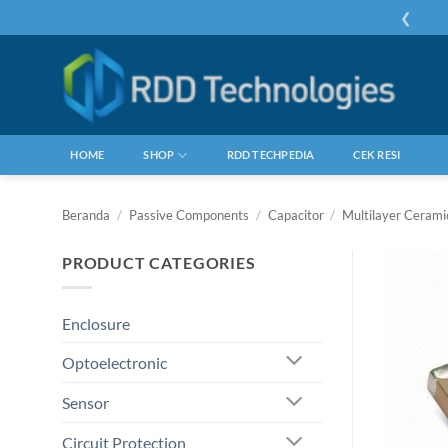
Skip
❮
to
content
HOME
SHOP
RDD TECHPEDIA
CEK RESI
Beranda
/
Passive Components
/
Capacitor
/
Multilayer Ceram
PRODUCT CATEGORIES
Enclosure
Optoelectronic
Sensor
Circuit Protection