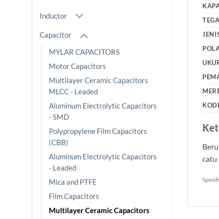
KAPA
Inductor
TEG
JENI
Capacitor
POLA
MYLAR CAPACITORS
UKU
Motor Capacitors
PEM
Multilayer Ceramic Capacitors
MER
MLCC - Leaded
KOD
Aluminum Electrolytic Capacitors
- SMD
Ket
Polypropylene Film Capacitors
(CBB)
Beru
Aluminum Electrolytic Capacitors
catu
- Leaded
Spesif
Mica and PTFE
Film Capacitors
Multilayer Ceramic Capacitors